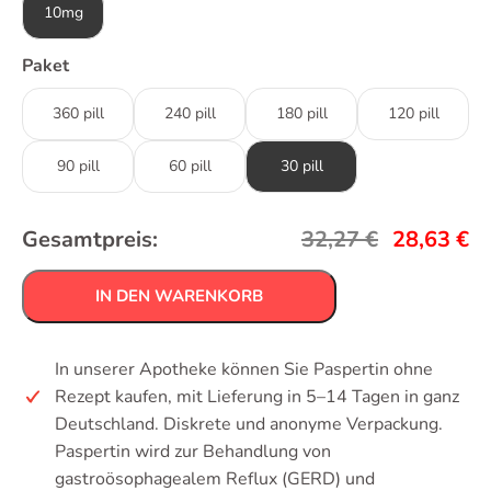
10mg
Paket
360 pill
240 pill
180 pill
120 pill
90 pill
60 pill
30 pill
Gesamtpreis:
32,27
€
28,63
€
IN DEN WARENKORB
In unserer Apotheke können Sie Paspertin ohne
Rezept kaufen, mit Lieferung in 5–14 Tagen in ganz
Deutschland. Diskrete und anonyme Verpackung.
Paspertin wird zur Behandlung von
gastroösophagealem Reflux (GERD) und