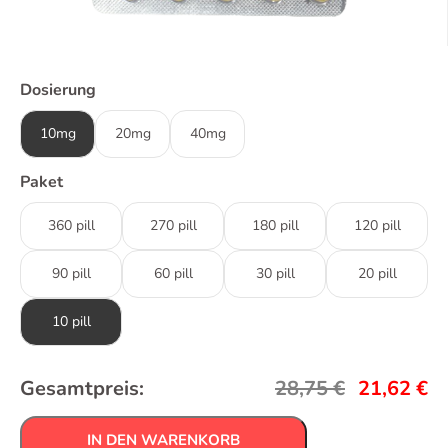
Dosierung
10mg
20mg
40mg
Paket
360 pill
270 pill
180 pill
120 pill
90 pill
60 pill
30 pill
20 pill
10 pill
Gesamtpreis:
28,75
€
21,62
€
IN DEN WARENKORB