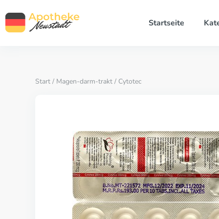
Startseite
Kat
Start
/
Magen-darm-trakt
/ Cytotec