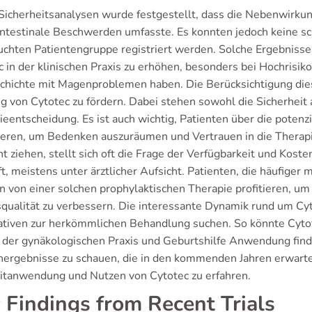
 Sicherheitsanalysen wurde festgestellt, dass die Nebenwirku
intestinale Beschwerden umfasste. Es konnten jedoch keine 
uchten Patientengruppe registriert werden. Solche Ergebnisse
 in der klinischen Praxis zu erhöhen, besonders bei Hochrisik
chichte mit Magenproblemen haben. Die Berücksichtigung dies
g von Cytotec zu fördern. Dabei stehen sowohl die Sicherheit 
ieentscheidung. Es ist auch wichtig, Patienten über die poten
ieren, um Bedenken auszuräumen und Vertrauen in die Therapie 
t ziehen, stellt sich oft die Frage der Verfügbarkeit und Kost
t, meistens unter ärztlicher Aufsicht. Patienten, die häufiger
n von einer solchen prophylaktischen Therapie profitieren, u
qualität zu verbessern. Die interessante Dynamik rund um Cyto
ativen zur herkömmlichen Behandlung suchen. So könnte Cytote
n der gynäkologischen Praxis und Geburtshilfe Anwendung finden
nergebnisse zu schauen, die in den kommenden Jahren erwart
itanwendung und Nutzen von Cytotec zu erfahren.
 Findings from Recent Trials