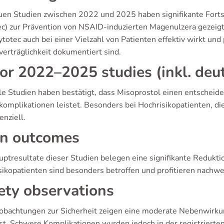
uen Studien zwischen 2022 und 2025 haben signifikante Forts
ec) zur Prävention von NSAID-induzierten Magenulzera gezeig
totec auch bei einer Vielzahl von Patienten effektiv wirkt und
erträglichkeit dokumentiert sind.
or 2022–2025 studies (inkl. deu
le Studien haben bestätigt, dass Misoprostol einen entscheid
omplikationen leistet. Besonders bei Hochrisikopatienten, d
enziell.
n outcomes
uptresultate dieser Studien belegen eine signifikante Redukt
sikopatienten sind besonders betroffen und profitieren nachwe
ety observations
obachtungen zur Sicherheit zeigen eine moderate Nebenwirkun
ist. Schwere Komplikationen wurden jedoch in der registrierte