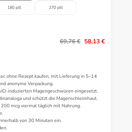
180 pill
270 pill
69,76
€
58,13
€
ec ohne Rezept kaufen, mit Lieferung in 5–14
 und anonyme Verpackung.
AID-induzierten Magengeschwüren eingesetzt.
dinanaloga und schützt die Magenschleimhaut.
t 200 mcg viermal täglich mit Nahrung.
e.
nnerhalb von 30 Minuten ein.
den.