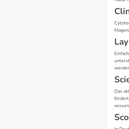
Cli
Cytote
Magenr
Lay
Einfach
unters
werden
Sci
Das ak
förder
wissen
Sco