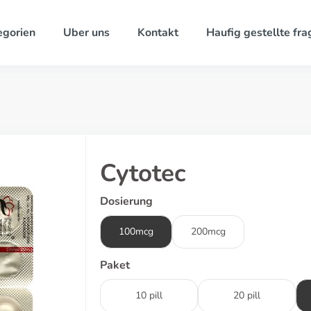
egorien
Uber uns
Kontakt
Haufig gestellte fra
Cytotec
Dosierung
100mcg
200mcg
Paket
10 pill
20 pill