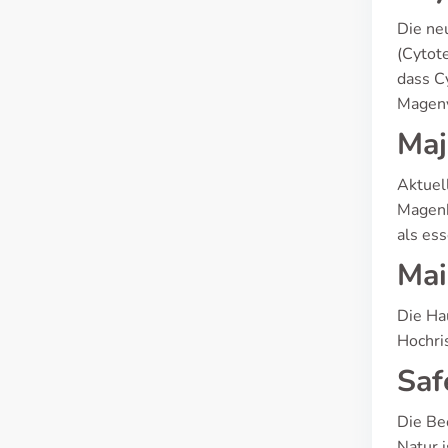
Die ne
(Cytot
dass Cy
Magenv
Maj
Aktuel
Magenk
als ess
Mai
Die Ha
Hochri
Saf
Die Be
Natur 