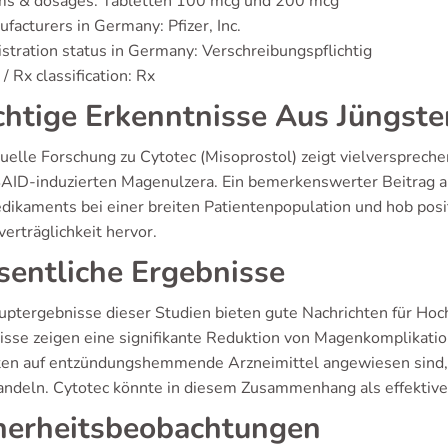
ms & dosages: Tabletten 100 mcg und 200 mcg
facturers in Germany: Pfizer, Inc.
stration status in Germany: Verschreibungspflichtig
/ Rx classification: Rx
htige Erkenntnisse Aus Jüngste
tuelle Forschung zu Cytotec (Misoprostol) zeigt vielversprech
AID-induzierten Magenulzera. Ein bemerkenswerter Beitrag a
dikaments bei einer breiten Patientenpopulation und hob posit
erträglichkeit hervor.
entliche Ergebnisse
uptergebnisse dieser Studien bieten gute Nachrichten für Ho
isse zeigen eine signifikante Reduktion von Magenkomplikation
ten auf entzündungshemmende Arzneimittel angewiesen sind
andeln. Cytotec könnte in diesem Zusammenhang als effekti
herheitsbeobachtungen