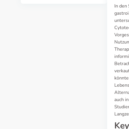
In den
gastro
unters
Cytotec
Vorges
Nutzun
Therap
inform
Betrach
verkauf
könnte
Lebens
Altern
auch i
Studie
Langze
Key