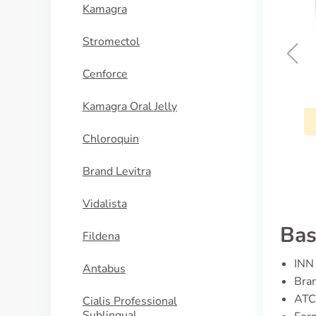
Kamagra
Stromectol
Cenforce
Rabeprazol
Kamagra Oral Jelly
KAUFEN
Chloroquin
Brand Levitra
Vidalista
Bas
Fildena
INN 
Antabus
Bran
ATC
Cialis Professional
Sublingual