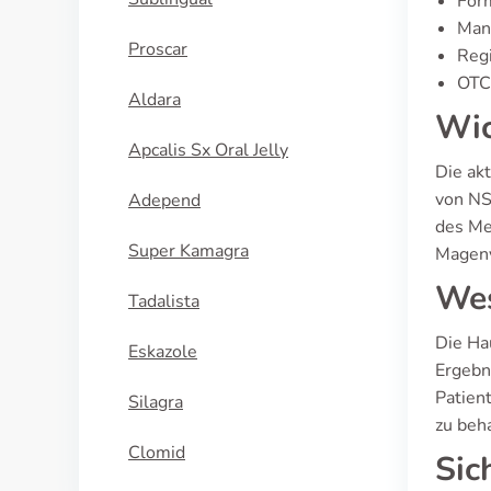
For
Manu
Proscar
Regi
OTC 
Aldara
Wic
Apcalis Sx Oral Jelly
Die ak
von NS
Adepend
des Me
Super Kamagra
Magenv
Wes
Tadalista
Die Ha
Eskazole
Ergebn
Patien
Silagra
zu beh
Clomid
Sic