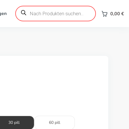
Products
search
gen
0,00
€
30 pill
60 pill