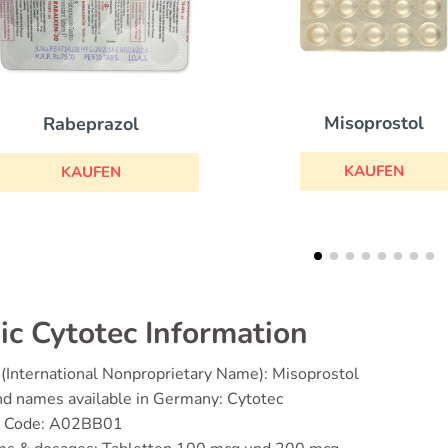
Misoprostol
Zantac
KAUFEN
KAUFEN
ic Cytotec Information
(International Nonproprietary Name): Misoprostol
d names available in Germany: Cytotec
 Code: A02BB01