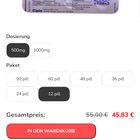
Dosierung
500mg
1000mg
Paket
90 pill
60 pill
48 pill
36 pill
24 pill
12 pill
Gesamtpreis:
55,00
€
45,83
€
IN DEN WARENKORB