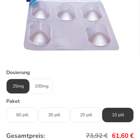
Dosierung
25mg
100mg
Paket
60 pill
30 pill
20 pill
10 pill
Gesamtpreis:
73,92
€
61,60
€