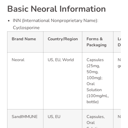
Basic Neoral Information
INN (International Nonproprietary Name):
Cyclosporine
Brand Name
Country/Region
Forms &
Local
Packaging
Distr
Neoral
US, EU, World
Capsules
Novar
(25mg,
gener
50mg,
100mg);
Oral
Solution
(100mg/mL,
bottle)
SandIMMUNE
US, EU
Capsules,
Novar
Oral