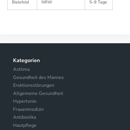
Bielefeld
NRW
5–9 Tage
Kategorien
Asthma
Gesundheit des Mannes
Erektionsstörungen
Allgemeine Gesundheit
Hypertonie
Frauenmedizin
Antibiotika
Hautpflege