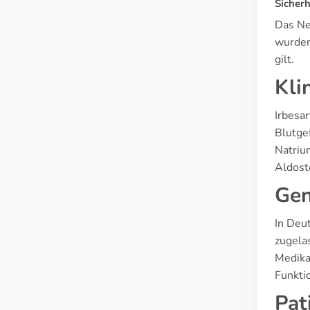
Sicher
Das Ne
wurden
gilt.
Kli
Irbesar
Blutge
Natriu
Aldost
Gen
In Deu
zugela
Medikam
Funkti
Pat