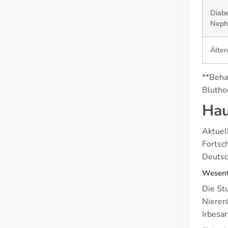
Diabe
Neph
Älter
**Beha
Bluthoc
Hau
Aktuel
Fortsc
Deutsc
Wesent
Die St
Nieren
Irbesa