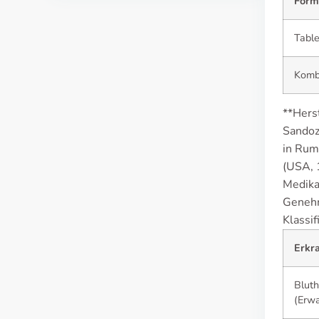
Form
Table
Komb
**Herst
Sandoz
in Rum
(USA, 
Medika
Genehm
Klassif
Erkr
Blut
(Erw