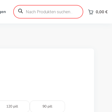
Products
search
gen
0,00
€
120 pill
90 pill