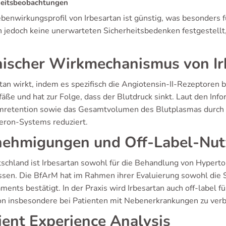
heitsbeobachtungen
benwirkungsprofil von Irbesartan ist günstig, was besonders f
 jedoch keine unerwarteten Sicherheitsbedenken festgestellt,
nischer Wirkmechanismus von Ir
tan wirkt, indem es spezifisch die Angiotensin-II-Rezeptoren b
fäße und hat zur Folge, dass der Blutdruck sinkt. Laut den In
mretention sowie das Gesamtvolumen des Blutplasmas durch
eron-Systems reduziert.
ehmigungen und Off-Label-Nut
tschland ist Irbesartan sowohl für die Behandlung von Hyperton
ssen. Die BfArM hat im Rahmen ihrer Evaluierung sowohl die S
ents bestätigt. In der Praxis wird Irbesartan auch off-label fü
on insbesondere bei Patienten mit Nebenerkrankungen zu ver
ient Experience Analysis