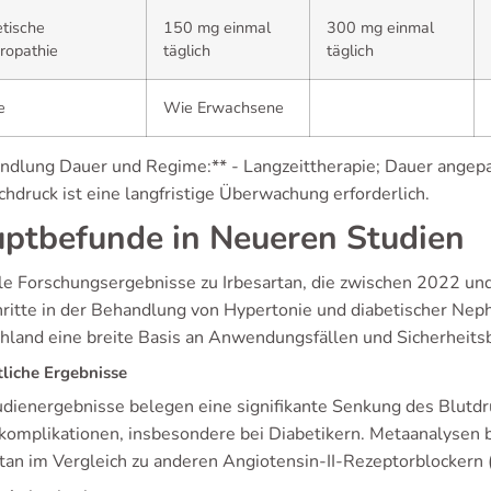
tische
150 mg einmal
300 mg einmal
ropathie
täglich
täglich
e
Wie Erwachsene
ndlung Dauer und Regime:** - Langzeittherapie; Dauer angepa
hdruck ist eine langfristige Überwachung erforderlich.
ptbefunde in Neueren Studien
le Forschungsergebnisse zu Irbesartan, die zwischen 2022 u
hritte in der Behandlung von Hypertonie und diabetischer Nep
hland eine breite Basis an Anwendungsfällen und Sicherheit
liche Ergebnisse
udienergebnisse belegen eine signifikante Senkung des Blutdr
komplikationen, insbesondere bei Diabetikern. Metaanalysen 
rtan im Vergleich zu anderen Angiotensin-II-Rezeptorblockern