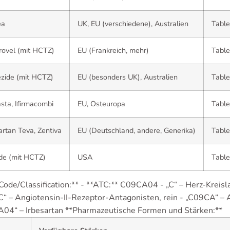
ea
UK, EU (verschiedene), Australien
Table
rovel (mit HCTZ)
EU (Frankreich, mehr)
Table
zide (mit HCTZ)
EU (besonders UK), Australien
Table
asta, Ifirmacombi
EU, Osteuropa
Table
artan Teva, Zentiva
EU (Deutschland, andere, Generika)
Tabl
de (mit HCTZ)
USA
Table
Code/Classification:** - **ATC:** C09CA04 - „C“ – Herz-Krei
C“ – Angiotensin-II-Rezeptor-Antagonisten, rein - „C09CA“ – 
04“ – Irbesartan **Pharmazeutische Formen und Stärken:**