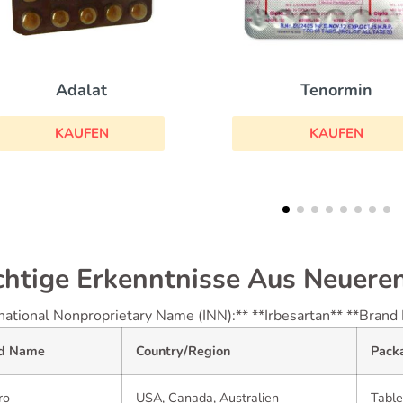
Tenormin
Catapresan
KAUFEN
KAUFEN
htige Erkenntnisse Aus Neuere
rnational Nonproprietary Name (INN):** **Irbesartan** **Bran
d Name
Country/Region
Pack
ro
USA, Canada, Australien
Table