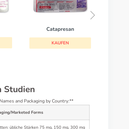
Tertensif
KAUFEN
n Studien
d Names and Packaging by Country:**
aging/Marketed Forms
tten: übliche Stärken 75 mg, 150 mg, 300 mg