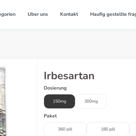
egorien
Uber uns
Kontakt
Haufig gestellte fra
Irbesartan
Dosierung
150mg
300mg
Paket
360 pill
180 pill