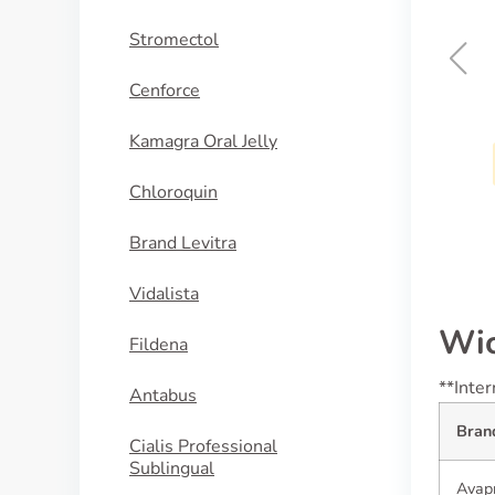
Stromectol
Cenforce
Adalat
Kamagra Oral Jelly
KAUFEN
Chloroquin
Brand Levitra
Vidalista
Wic
Fildena
**Inte
Antabus
Bran
Cialis Professional
Sublingual
Avap