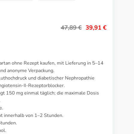
47,89
€
39,91
€
artan ohne Rezept kaufen, mit Lieferung in 5–14
 und anonyme Verpackung.
luthochdruck und diabetischer Nephropathie
ngiotensin-II-Rezeptorblocker.
ägt 150 mg einmal täglich; die maximale Dosis
.
e.
t innerhalb von 1–2 Stunden.
Stunden.
ol.