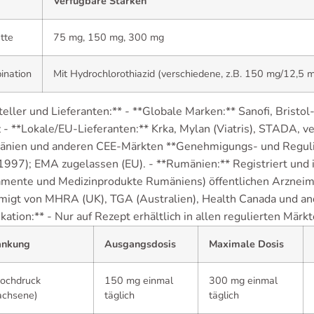
Verfügbare Stärken
tte
75 mg, 150 mg, 300 mg
ination
Mit Hydrochlorothiazid (verschiedene, z.B. 150 mg/12,5
eller und Lieferanten:** - **Globale Marken:** Sanofi, Bristol
 - **Lokale/EU-Lieferanten:** Krka, Mylan (Viatris), STADA,
änien und anderen CEE-Märkten **Genehmigungs- und Regulie
1997); EMA zugelassen (EU). - **Rumänien:** Registriert un
mente und Medizinprodukte Rumäniens) öffentlichen Arzneimit
igt von MHRA (UK), TGA (Australien), Health Canada und and
ikation:** - Nur auf Rezept erhältlich in allen regulierten Märk
ankung
Ausgangsdosis
Maximale Dosis
hochdruck
150 mg einmal
300 mg einmal
achsene)
täglich
täglich