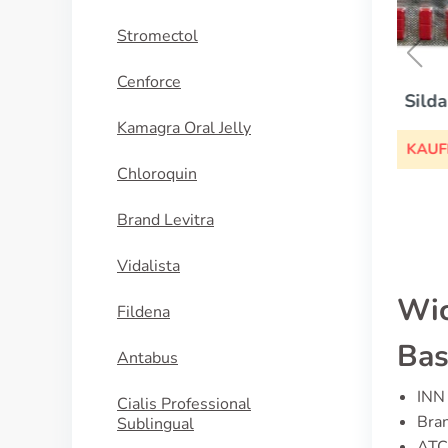
Stromectol
Cenforce
V
Sildalis
Kamagra Oral Jelly
KAUFEN
Chloroquin
Brand Levitra
Vidalista
Wic
Fildena
Bas
Antabus
INN 
Cialis Professional
Bran
Sublingual
ATC