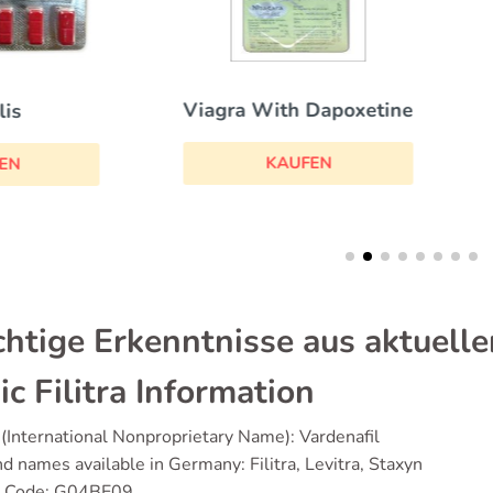
iagra With Dapoxetine
Brand Viagra
KAUFEN
KAUFEN
htige Erkenntnisse aus aktuelle
ic Filitra Information
(International Nonproprietary Name): Vardenafil
d names available in Germany: Filitra, Levitra, Staxyn
 Code: G04BE09