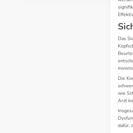
signifi
Effekti
Sic
Das Si
Kopfsc
Beurte
entsch
minimi
Die Ko
schwer
wie Sc
Arzt k
Insges
Dysfun
dafür, 