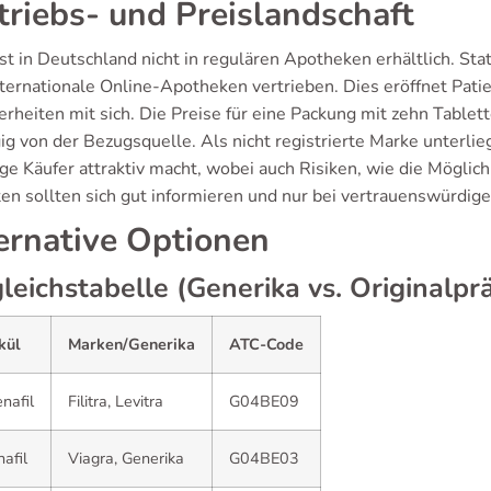
triebs- und Preislandschaft
 ist in Deutschland nicht in regulären Apotheken erhältlich. 
ternationale Online-Apotheken vertrieben. Dies eröffnet Patien
erheiten mit sich. Die Preise für eine Packung mit zehn Tablet
g von der Bezugsquelle. Als nicht registrierte Marke unterlieg
nige Käufer attraktiv macht, wobei auch Risiken, wie die Mögl
ten sollten sich gut informieren und nur bei vertrauenswürdig
ernative Optionen
leichstabelle (Generika vs. Originalpr
kül
Marken/Generika
ATC-Code
nafil
Filitra, Levitra
G04BE09
nafil
Viagra, Generika
G04BE03