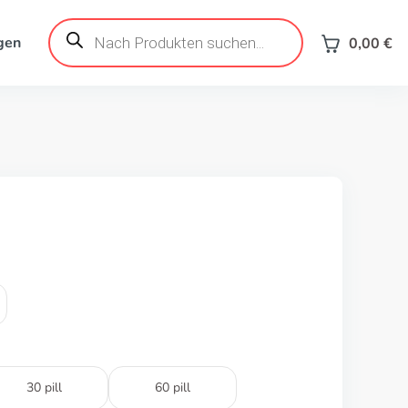
Products
search
gen
0,00
€
30 pill
60 pill