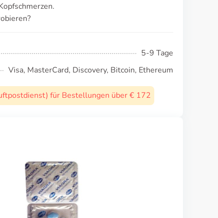
 Kopfschmerzen.
robieren?
5-9 Tage
Visa, MasterCard, Discovery, Bitcoin, Ethereum
uftpostdienst) für Bestellungen über € 172