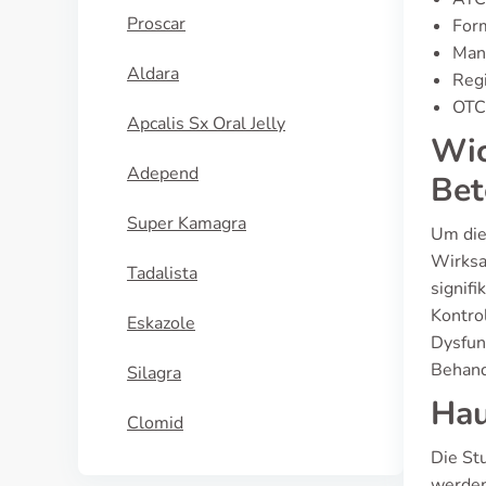
Proscar
For
Man
Aldara
Regi
OTC 
Apcalis Sx Oral Jelly
Wic
Adepend
Bet
Super Kamagra
Um die
Wirksa
Tadalista
signif
Kontro
Eskazole
Dysfunk
Behand
Silagra
Hau
Clomid
Die St
werden