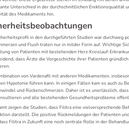
kante Unterschied in der durchschnittlichen Erektionsqualität 
vität des Medikaments hin.
herheitsbeobachtungen
cherheitsprofil in den durchgeführten Studien war durchweg p
hmerzen und Flush traten nur in milder Form auf. Wichtige Sic
ilung von Patienten mit bestehenden Herz-Kreislauf-Erkranku
eidend, dass Ärzte die Vorgeschichte ihrer Patienten gründlich
eren.
mbination von Vardenafil mit anderen Medikamenten, insbesonder
en Hypotonie führen kann. In einigen Fällen kam es auch zu 
hwindel und Rückenschmerzen. Daher ist es unerlässlich, dass 
onsultieren und alle bestehenden Gesundheitsprobleme offen
amt zeigen die Studien, dass Filitra eine vielversprechende B
ktion darstellt. Die positive Rückmeldungen der Patienten und
dass Filitra in Zukunft eine noch zentrale Rolle in der Behand