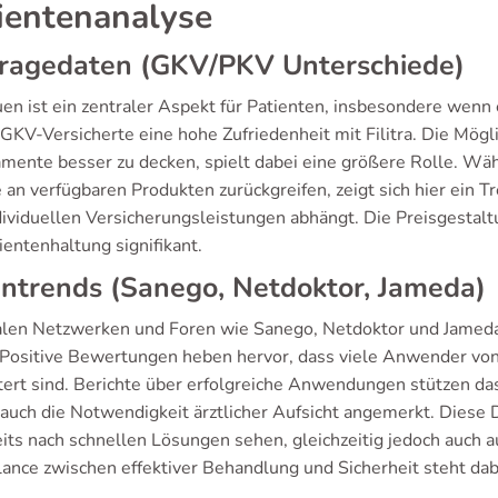
ientenanalyse
ragedaten (GKV/PKV Unterschiede)
uen ist ein zentraler Aspekt für Patienten, insbesondere wen
GKV-Versicherte eine hohe Zufriedenheit mit Filitra. Die Mögli
mente besser zu decken, spielt dabei eine größere Rolle. Währ
 an verfügbaren Produkten zurückgreifen, zeigt sich hier ein T
dividuellen Versicherungsleistungen abhängt. Die Preisgestal
ientenhaltung signifikant.
ntrends (Sanego, Netdoktor, Jameda)
ialen Netzwerken und Foren wie Sanego, Netdoktor und Jameda
a. Positive Bewertungen heben hervor, dass viele Anwender v
tert sind. Berichte über erfolgreiche Anwendungen stützen das 
 auch die Notwendigkeit ärztlicher Aufsicht angemerkt. Diese 
eits nach schnellen Lösungen sehen, gleichzeitig jedoch auch a
lance zwischen effektiver Behandlung und Sicherheit steht da