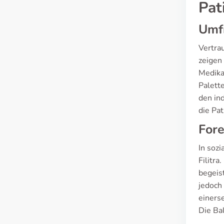
Pat
Umf
Vertra
zeigen 
Medika
Palette
den in
die Pat
Fore
In soz
Filitr
begeis
jedoch
einers
Die Ba