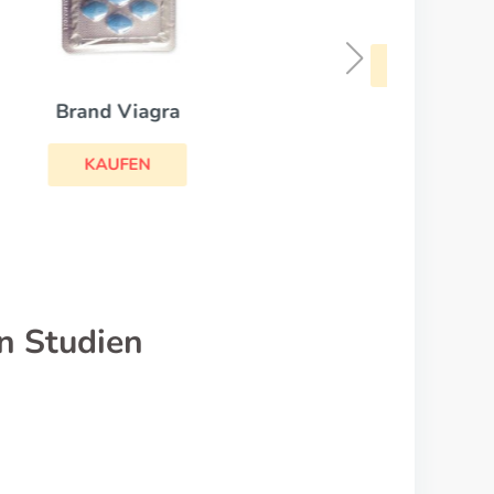
Levitra
Su
KAUFEN
n Studien