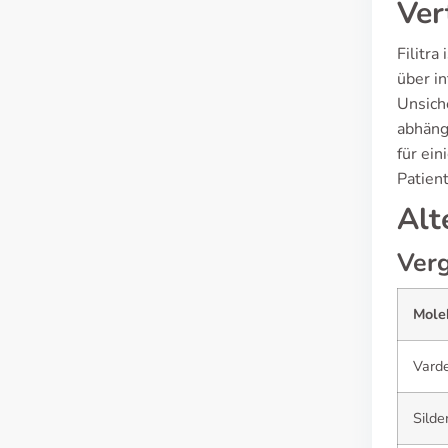
Ver
Filitra
über in
Unsich
abhängi
für ei
Patien
Alt
Verg
Mole
Varde
Silde