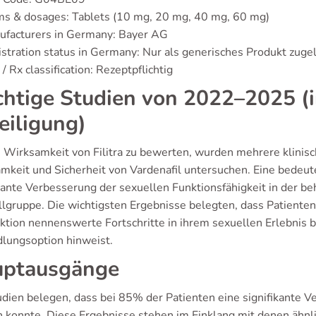
ms & dosages: Tablets (10 mg, 20 mg, 40 mg, 60 mg)
ufacturers in Germany: Bayer AG
stration status in Germany: Nur als generisches Produkt zuge
/ Rx classification: Rezeptpflichtig
htige Studien von 2022–2025 (i
eiligung)
 Wirksamkeit von Filitra zu bewerten, wurden mehrere klinisc
mkeit und Sicherheit von Vardenafil untersuchen. Eine bedeut
ikante Verbesserung der sexuellen Funktionsfähigkeit in der b
llgruppe. Die wichtigsten Ergebnisse belegten, dass Patienten
tion nennenswerte Fortschritte in ihrem sexuellen Erlebnis be
lungsoption hinweist.
ptausgänge
udien belegen, dass bei 85% der Patienten eine signifikante Ve
 konnte. Diese Ergebnisse stehen im Einklang mit denen ähnli