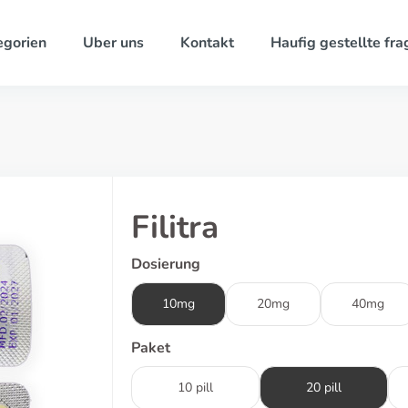
egorien
Uber uns
Kontakt
Haufig gestellte fra
Filitra
Dosierung
10mg
20mg
40mg
Paket
10 pill
20 pill