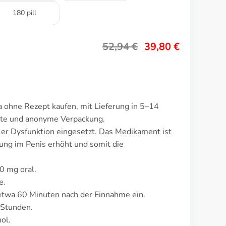
180 pill
52,94
€
39,80
€
a ohne Rezept kaufen, mit Lieferung in 5–14
ete und anonyme Verpackung.
iler Dysfunktion eingesetzt. Das Medikament ist
ng im Penis erhöht und somit die
10 mg oral.
e.
twa 60 Minuten nach der Einnahme ein.
 Stunden.
ol.