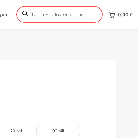
Products
search
gen
0,00
€
120 pill
90 pill