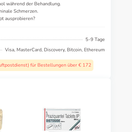
ol während der Behandlung.
minale Schmerzen.
t ausprobieren?
5-9 Tage
Visa, MasterCard, Discovery, Bitcoin, Ethereum
uftpostdienst) für Bestellungen über € 172