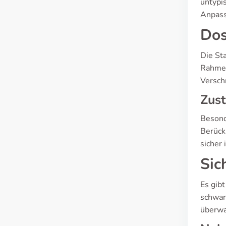
untypi
Anpass
Dos
Die St
Rahmen
Versch
Zus
Besond
Berück
sicher i
Sic
Es gib
schwan
überwa