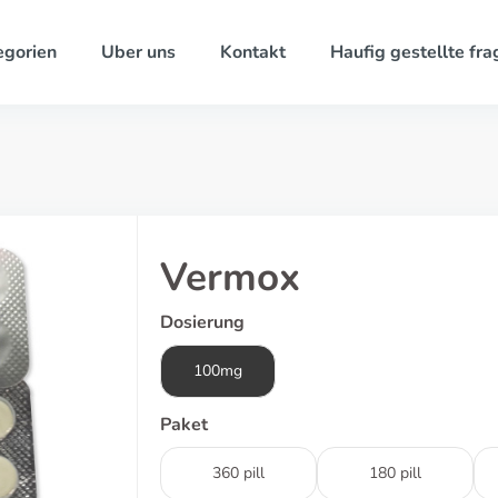
egorien
Uber uns
Kontakt
Haufig gestellte fra
Vermox
Dosierung
100mg
Paket
360 pill
180 pill