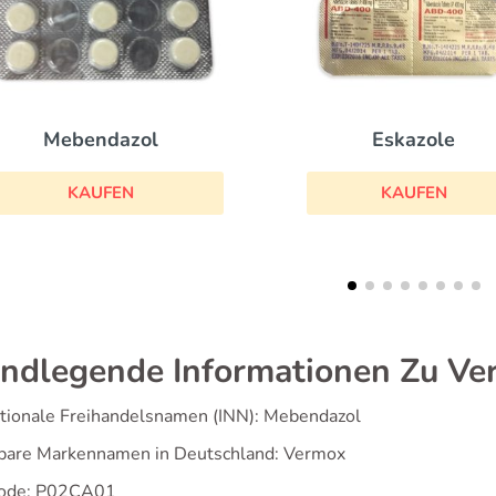
Praziquantel
Eskazole
KAUFEN
KAUFEN
ndlegende Informationen Zu Ve
ationale Freihandelsnamen (INN): Mebendazol
bare Markennamen in Deutschland: Vermox
ode: P02CA01