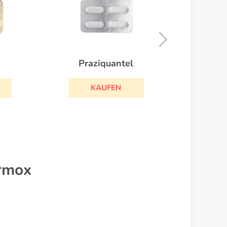
Metex
KAUFEN
rmox