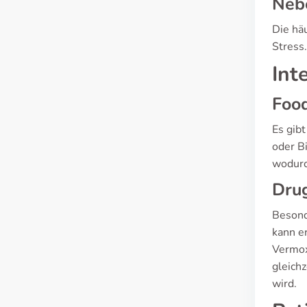
Neb
Die hä
Stress
Int
Food
Es gib
oder B
wodurc
Drug
Besond
kann e
Vermox
gleichz
wird.