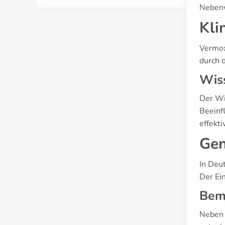
Nebenw
Kli
Vermox
durch 
Wiss
Der Wi
Beeinfl
effekt
Gen
In Deu
Der Ein
Bem
Neben 