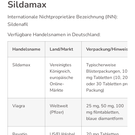
Sildamax
Internationale Nichtproprietäre Bezeichnung (INN):
Sildenafil
Verfügbare Handelsnamen in Deutschland:
Handelsname
Land/Markt
Verpackung/Hinweise
Sildamax
Vereinigtes
Typischerweise
Königreich,
Blisterpackungen, 100
europäische
mg Tabletten (10, 20
Online-
oder 30 Tabletten pro
Märkte
Packung)
Viagra
Weltweit
25 mg, 50 mg, 100
(Pfizer)
mg filmtabletten,
blaue diamantform
Revatio
US/EU/global
20 mg Tabletten,