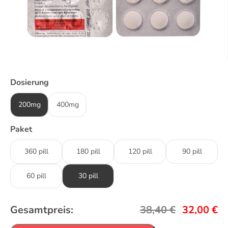
Dosierung
200mg
400mg
Paket
360 pill
180 pill
120 pill
90 pill
60 pill
30 pill
Gesamtpreis:
38,40
€
32,00
€