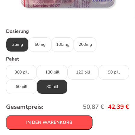
Dosierung
25mg
50mg
100mg
200mg
Paket
360 pill
180 pill
120 pill
90 pill
60 pill
30 pill
Gesamtpreis:
50,87
€
42,39
€
IN DEN WARENKORB