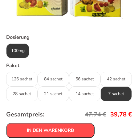
Dosierung
100mg
Paket
126 sachet
84 sachet
56 sachet
42 sachet
28 sachet
21 sachet
14 sachet
7 sachet
Gesamtpreis:
47,74
€
39,78
€
IN DEN WARENKORB