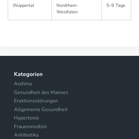
Wuppertal
Nordrhein-
5–9 Tage
Westfalen
Kategorien
Asthma
Gesundheit des Mannes
Erektionsstörungen
Allgemeine Gesundheit
Hypertonie
Frauenmedizin
Antibiotika