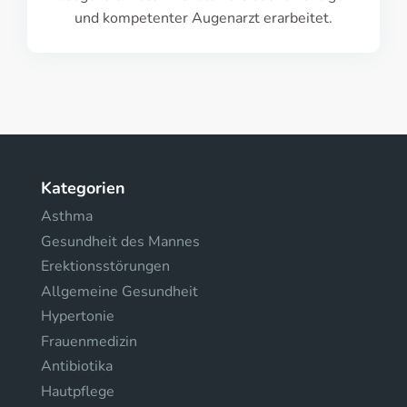
und kompetenter Augenarzt erarbeitet.
Kategorien
Asthma
Gesundheit des Mannes
Erektionsstörungen
Allgemeine Gesundheit
Hypertonie
Frauenmedizin
Antibiotika
Hautpflege